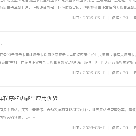
理移动流量卡电信流量卡联通流量卡广电流量卡流量卡办理-正规渠道·放心选择移
商流量卡套餐汇总，正规渠道办理，拒绝虚假宣传，帮你找到真正靠谱的大流量套餐
四大运营商套餐分类浏览，找到适合你的流量卡手机卡办理免费申请·在线办理移动
时间：2026-05-11
|
阅读：79
|
惠套餐办理联通流量卡官方正规... ...……
卡
套餐19元流量卡真相流量卡选购指南流量卡常见问题高性价比大流量卡推荐大流量卡
衡机厂家引领行业智能化发展新趋
泰山科技学院：创新育人引领未来科
限流量"真相·推荐真正实惠的大流量套餐移动/联通/电信/广电，四大运营商权威解析了
高地
实套餐无套路免费邮寄上门重要提示市面上宣传的"19元无限流量卡"均为营销噱头，
时间：2026-05-11
|
阅读：79
|
≥29元。... ...……
群程序的功能与应用优势
理多个网站，实现批量操作、自动发布和智能SEO优化，提高多站点管理效率，降低
容营销领域。 ...……
时间：2026-05-11
|
阅读：79
|