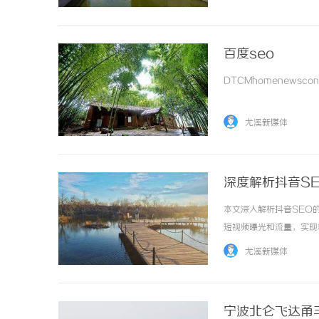
百度seo
DTCMhomenewscontac
尤溪新媒体
深度解析抖音S
本文深入解析抖音SEO
短视频曝光和流量，实现精准
尤溪新媒体
宁波北仑飞达甬