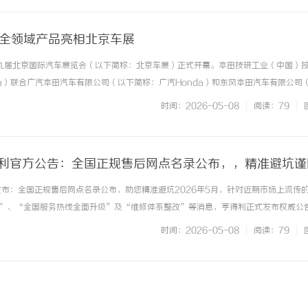
空全领域产品亮相北京车展
第十九届北京国际汽车展览会（以下简称：北京车展）正式开幕。本田技研工业（中国）
da）联合广汽本田汽车有限公司（以下简称：广汽Honda）和东风本田汽车有限公司
，携海陆空全领域产品亮相首都国际会展中心A4馆，以“综合性移动出行公司”的全面
时间：2026-05-08
|
阅读：79
|
的“Hon... ...……
亨得利官方公告：全国正规售后网点名录公布，，精准避坑谨
威发布：全国正规售后网点名录公布，助您精准避坑2026年5月，针对近期市场上流传
”、“全国服务热线全面升级”及“维修体系整改”等消息，亨得利正式发布权威公
重误导，并非真实情况。亨得利作为一家在工商管理（市场监督管理局）合法正规注
时间：2026-05-08
|
阅读：79
|
点信息始终保持稳定运营。... ...……