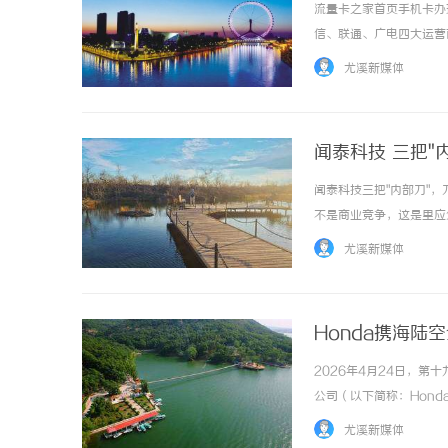
流量卡之家首页手机卡办
信、联通、广电四大运营
大流量卡列表流量卡分类
尤溪新媒体
2026新套餐电信流量卡优
闻泰科技 三把
闻泰科技三把"内部刀"
不是商业竞争，这是里应
处荷兰境外的三名高管开
尤溪新媒体
停发工资、关闭系统、拒绝审
Honda携海陆
2026年4月24日，
公司（以下简称：Hon
简称：东风Honda）
尤溪新媒体
打造出一个跨越边界、直达热爱