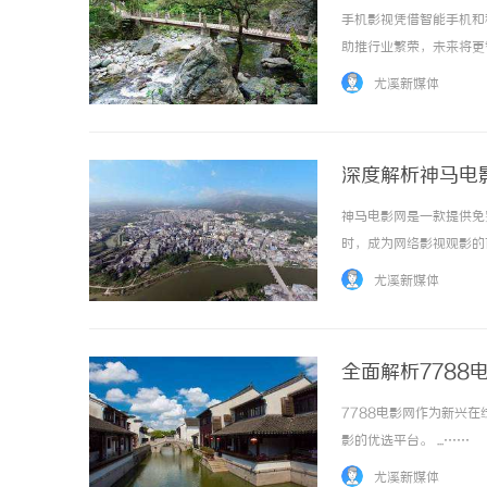
手机影视凭借智能手机和
助推行业繁荣，未来将更智
尤溪新媒体
深度解析神马电
神马电影网是一款提供免
时，成为网络影视观影的首选
尤溪新媒体
全面解析778
7788电影网作为新兴
影的优选平台。 ...……
尤溪新媒体