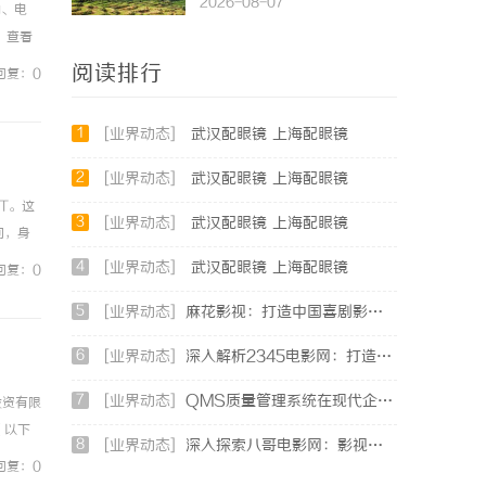
2026-08-07
动、电
。查看
流量卡
阅读排行
回复：0
1
[业界动态]
武汉配眼镜 上海配眼镜
2
[业界动态]
武汉配眼镜 上海配眼镜
T。这
3
[业界动态]
武汉配眼镜 上海配眼镜
间，身
供晶圆、
4
[业界动态]
武汉配眼镜 上海配眼镜
回复：0
5
[业界动态]
麻花影视：打造中国喜剧影视新高地的创新典范
6
[业界动态]
深入解析2345电影网：打造优质影视资源的平台优势与功能详解
7
[业界动态]
QMS质量管理系统在现代企业中的重要性与应用实践
投资有限
（以下
8
[业界动态]
深入探索八哥电影网：影视资源的宝库与用户体验的革新
实力，
回复：0