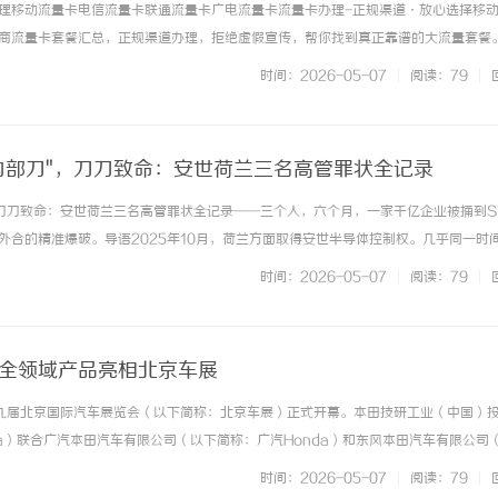
理移动流量卡电信流量卡联通流量卡广电流量卡流量卡办理-正规渠道·放心选择移
商流量卡套餐汇总，正规渠道办理，拒绝虚假宣传，帮你找到真正靠谱的大流量套餐
四大运营商套餐分类浏览，找到适合你的流量卡手机卡办理免费申请·在线办理移动
时间：2026-05-07
|
阅读：79
|
惠套餐办理联通流量卡官方正规... ...……
"内部刀"，刀刀致命：安世荷兰三名高管罪状全记录
，刀刀致命：安世荷兰三名高管罪状全记录——三个人，六个月，一家千亿企业被捅到S
外合的精准爆破。导语2025年10月，荷兰方面取得安世半导体控制权。几乎同一时
始了"配合表演"。六个月里，他们没有一天停止对安世中国业务的系统性破坏——断
时间：2026-05-07
|
阅读：79
|
计、污蔑知识产权... ...……
空全领域产品亮相北京车展
第十九届北京国际汽车展览会（以下简称：北京车展）正式开幕。本田技研工业（中国）
da）联合广汽本田汽车有限公司（以下简称：广汽Honda）和东风本田汽车有限公司
，携海陆空全领域产品亮相首都国际会展中心A4馆，以“综合性移动出行公司”的全面
时间：2026-05-07
|
阅读：79
|
的“Hon... ...……