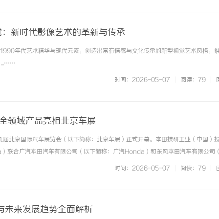
视觉：新时代影像艺术的革新与传承
0至1990年代艺术精华与现代元素，创造出富有情感与文化传承的新型视觉艺术风格，
..……
时间：2026-05-07
|
阅读：79
|
空全领域产品亮相北京车展
第十九届北京国际汽车展览会（以下简称：北京车展）正式开幕。本田技研工业（中国）
da）联合广汽本田汽车有限公司（以下简称：广汽Honda）和东风本田汽车有限公司
，携海陆空全领域产品亮相首都国际会展中心A4馆，以“综合性移动出行公司”的全面
时间：2026-05-07
|
阅读：79
|
的“Hon... ...……
与未来发展趋势全面解析