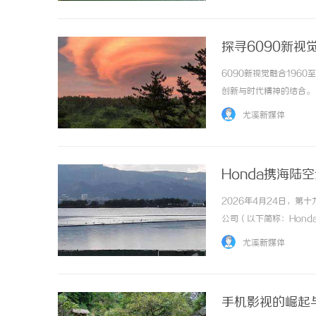
探寻6090新
6090新视觉融合196
创新与时代精神的结合。 .
尤溪新媒体
Honda携海陆
2026年4月24日，
公司（以下简称：Hon
简称：东风Honda）
尤溪新媒体
打造出一个跨越边界、直达热爱
手机影视的崛起