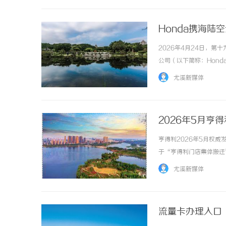
Honda携海陆
2026年4月24日，
公司（以下简称：Hon
简称：东风Honda）
尤溪新媒体
打造出一个跨越边界、直达热爱
2026年5月
冒！
亨得利2026年5月权
于“亨得利门店集体搬迁
以澄清：此类信息均属严
尤溪新媒体
的企业，其核心服务渠道与网
流量卡办理入口