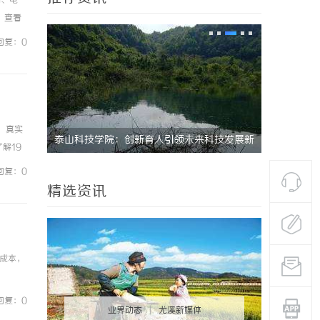
动、电
。查看
流量卡
回复：0
，真实
技发展新
深度解析新明珠岩板官网：打造高品质岩板行
全面解析国
解19
业标杆平台
实为话
回复：0
精选资讯
成本，
回复：0
业界动态
|
尤溪新媒体