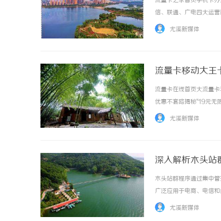
流量卡之家首页手机卡办
信、联通、广电四大运营
大流量卡列表流量卡分类
尤溪新媒体
2026新套餐电信流量卡优
流量卡移动大王
流量卡在线首页大流量卡
贝净 AC 国际医疗实验室，标准化研发体系
自动定位平
优惠不套路揭秘"19元无
全解析
势
元真相正规运营商合作真
尤溪新媒体
费补贴叠加效果，真实套餐价格
深入解析木头站
木头站群程序通过集中管
广泛应用于电商、电信和内
尤溪新媒体