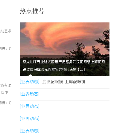
热点推荐
推动艺术
回复：0
暮光ILIT专业验光配镜产品服务武汉配眼镜上海配眼
镜资质保障验光流程验光师门店案【....】
[业界动态]
武汉配眼镜 上海配眼镜
投资有限
（以下
[业界动态]
实力，
回复：0
[业界动态]
[业界动态]
[业界动态]