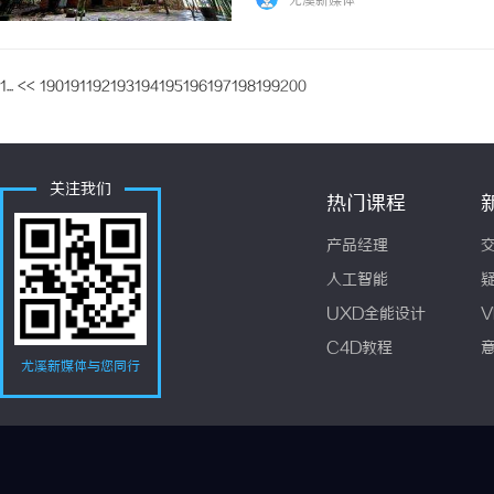
尤溪新媒体
1...
<<
190
191
192
193
194
195
196
197
198
199
200
关注我们
热门课程
产品经理
人工智能
UXD全能设计
V
C4D教程
尤溪新媒体与您同行