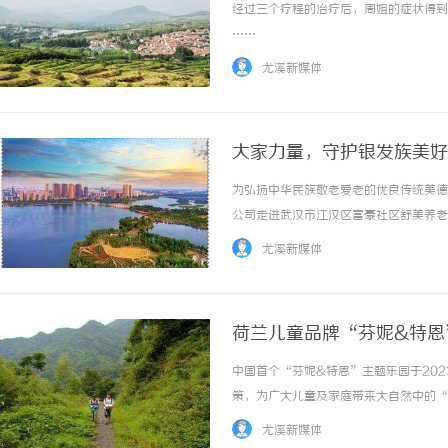
经过三个疗程的治疗后，周姐的症状得到了
……
尤溪新媒体
大家力量，守护银发族美好
为弘扬中华民族敬老爱老的优良传统美德
公司走进武汉市江汉区富豪社区舒美养老
人寿湖北分公司志愿者代表首先向养老院
尤溪新媒体
道”为主题向长者们介绍大家保险集团概况、企
荷兰儿童品牌“芬妮&特恩
中国首个“芬妮&特恩”主题乐园于202
策，为广大儿童及家庭带来大自然中的“
场”，整体项目基于“芬妮&特恩”故事线索
尤溪新媒体
式。温州芬妮特恩森林农场温州芬妮特恩... 