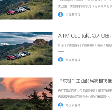
为全面推动大健康产业发展,响应习近平
大卫生、大健康的观念,把以治病为中心
及“要秉持人类卫生健康共同体理念,推动
尤溪新媒体
民健康中作出杰出贡献的中医药传承人、著名..
ATM Capital创始人
作者｜闫妍出品｜网易科技《潮头》栏目大
配眼镜
武汉配眼镜 上海配眼镜
……
尤溪新媒体
“东极”主题邮局亮相抚远
央广网哈尔滨10月15日消息（记者马俊
远黑瞎子岛游客服务中心正式揭幕营业。
团有限公司黑龙江省分公司党委书记、总
尤溪新媒体
龙等出席揭幕典礼。佳木斯市委常委、抚远市委