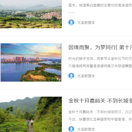
首先，保湿美白面膜的主要功效是保湿和美
……
尤溪新媒体
因缘而聚，为梦同行| 第
时光的脚步匆匆，将季节从金秋化为初冬
六届海峡两岸暨港澳律师高尔夫联谊赛圆
照与骤雨，最终北京战队披荆斩棘，摘得
尤溪新媒体
爱，大家跨越疫情再聚首，每一次挥杆前行，都
金秋十月嘉峪关 不到长城非
发站开赛
金秋十月嘉峪关·不到长城非好汉，202
干达、埃塞俄比亚等国家和中国香港、中
峪关，用奔跑的方式为祖国母亲庆生，以
尤溪新媒体