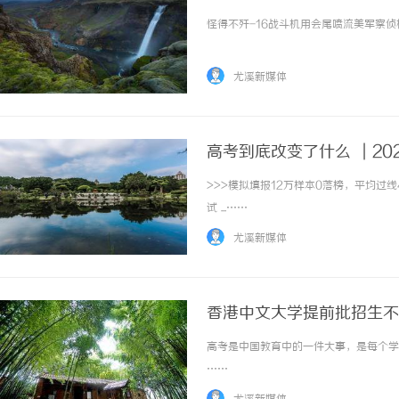
怪得不歼-16战斗机用会尾喷流美军察侦机
尤溪新媒体
高考到底改变了什么 ｜20
>>>模拟填报12万样本0落榜，平均过
试 ...……
尤溪新媒体
香港中文大学提前批招生不
高考是中国教育中的一件大事，是每个学生
……