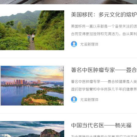
美国移民：多元文化的熔炉
美国移民一直以来都是一个备受关注的话
合而变得更加独特和充满活力。自从美利
的欧洲殖民者到现在的各种族裔，美国吸
尤溪新媒体
言和传统，为美国注入了无限的活力和创造力。
著名中医肿瘤专家——晏合
著名中医肿瘤专家——晏合桢健康是人类
邃的哲学智慧和中华民族几千年的健康养
国中发挥不可替代作用。中医药起源于民
尤溪新媒体
法解决了很多疑难病症,用自己高超的医技书写了
中国当代名医——杨光福