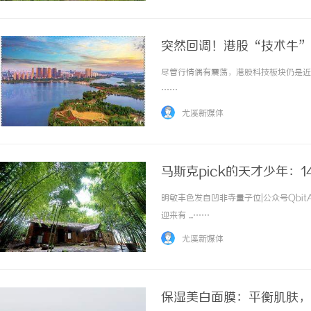
突然回调！港股“技术牛”
尽管行情偶有震荡，港股科技板块仍是近期
……
尤溪新媒体
马斯克pick的天才少年：
明敏丰色发自凹非寺量子位|公众号Qbit
迎来有 ...……
尤溪新媒体
保湿美白面膜：平衡肌肤，