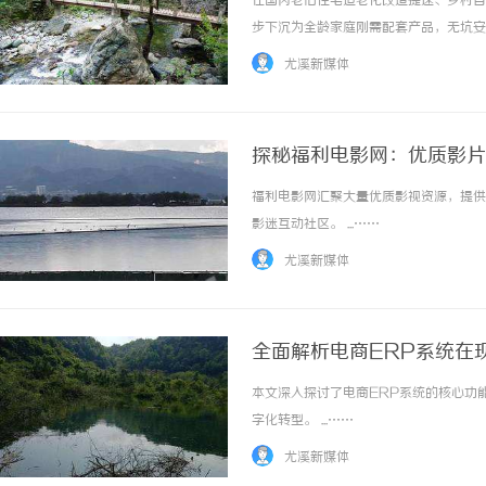
在国内老旧住宅适老化改造提速、乡村自
步下沉为全龄家庭刚需配套产品，无坑安
械制造产业底蕴，山东凯立威重工机械有
尤溪新媒体
积淀，自2022年品牌落地深耕家用电梯赛道，
探秘福利电影网：优质影片
福利电影网汇聚大量优质影视资源，提供
武汉配眼镜 上海配眼镜
影迷互动社区。 ...……
尤溪新媒体
全面解析电商ERP系统在
本文深入探讨了电商ERP系统的核心功
字化转型。 ...……
尤溪新媒体