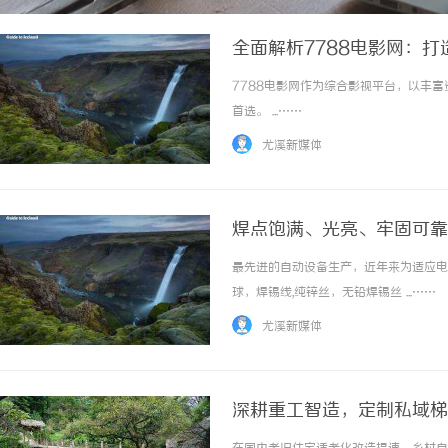
全面解析7788电影网：
7788电影网作为综合影视平台，以丰
首选。 ...……
尤溪新媒体
焊点饱满、光亮、牢固可靠
锡丝
最先进的自动设备生产，近年来为适应电
球，焊锡线,纯锌丝，无铅焊锡丝 ...……
尤溪新媒体
深耕重工智造，定制私域梯