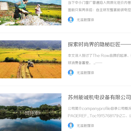
当下中小门窗厂普遍陷入同质化低价内卷
面前只有两条路：自主研发整套前装电控
发、测试、人工、售后隐性成本，最终踩
尤溪新媒体
300余家门窗厂真实经营数据，客观分析两种
探索时尚界的隐秘巨匠——T
本文深入探讨了The Row品牌的起
球消费者喜爱。 ...……
尤溪新媒体
苏州能诚机电设备有限公司
公司简介companyprofile目录公司概况
PAGEREF_Toc191576817\h2二
PAGEREF_Toc191576819\h3四
尤溪新媒体
及... ...……