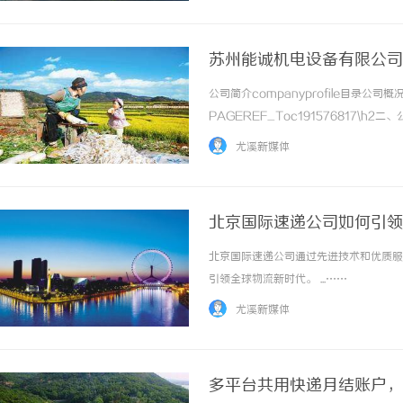
苏州能诚机电设备有限公司
公司简介companyprofile目录公司概况
PAGEREF_Toc191576817\h2二
PAGEREF_Toc191576819\h3四
尤溪新媒体
及... ...……
北京国际速递公司如何引领
北京国际速递公司通过先进技术和优质服
引领全球物流新时代。 ...……
尤溪新媒体
多平台共用快递月结账户，