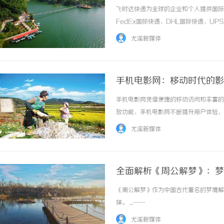
格_上飞时达快递官网
飞时达快递为全球的企业和个人提供国际
FedEx国际快递、DHL国际快递、U
务。多数跨境卖家同时运营亚马逊、Ti
尤溪新媒体
单渠道、单账号集中出货，会导致发货数据高度集
手机电影网：移动时代的影
手机电影网凭借便捷的移动访问和丰富的
放功能，手机电影网不断提升用户体验，推
尤溪新媒体
全面解析《周公解梦》：梦
《周公解梦》作为中国古代著名的梦境解
择。 ...……
尤溪新媒体