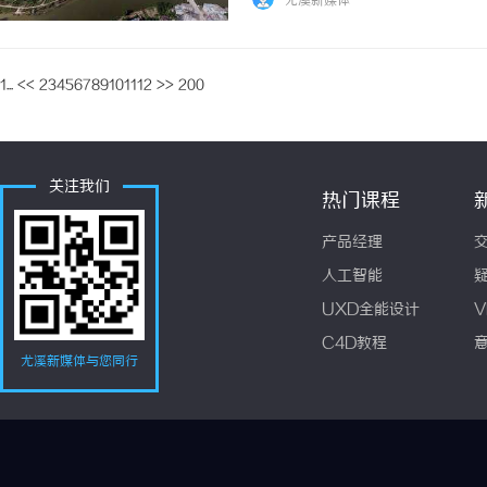
尤溪新媒体
1...
<<
2
3
4
5
6
7
8
9
10
11
12
>>
200
关注我们
热门课程
产品经理
人工智能
UXD全能设计
V
C4D教程
尤溪新媒体与您同行