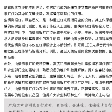
随着现代农业的不断进步，虫害防治成为保障农作物高产稳产的重要
报灯作为其中的关键设备，发挥着不可替代的作用。
虫情测报灯，顾名思义，是一种通过灯光诱捕昆虫的设施。其工作原
情的实时监测与测报。相较于传统人工巡视，虫情测报灯能够全天候
溪
在实际应用中，虫情测报灯广泛配置于水稻、小麦、玉米、果园等多
术人员能够及时掌握害虫的发生动态，判断虫害发展趋势，从而科学
现代虫情测报灯不仅在灯源设计上不断创新，如采用LED光源替代传
数据的远程传输与智能分析。例如，通过无线传感网收集诱虫数据，
期预警。
此外，虫情测报灯的安装位置、高度和密度等参数也需根据不同作物
和农业部门应加强培训，熟悉设备的维护和数据解读，提升虫害防治
未来，随着智慧农业的推进，虫情测报灯将进一步与无人机、遥感技
新
的新型诱捕方式和材料也将在虫情测报灯中得到广泛应用，有助于构
总之，虫情测报灯作为农业虫害监测的重要工具，正朝着高效、智能
发展中的地位愈发凸显，值得广大农业科研和生产一线持续关注与推