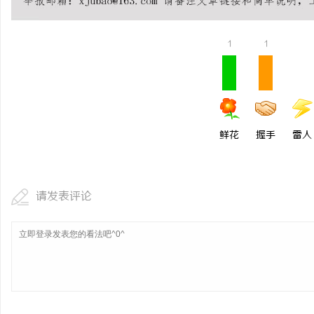
浙江台州工厂抽绳垃圾袋
用
1
1
媒
鲜花
握手
雷人
体
请发表评论