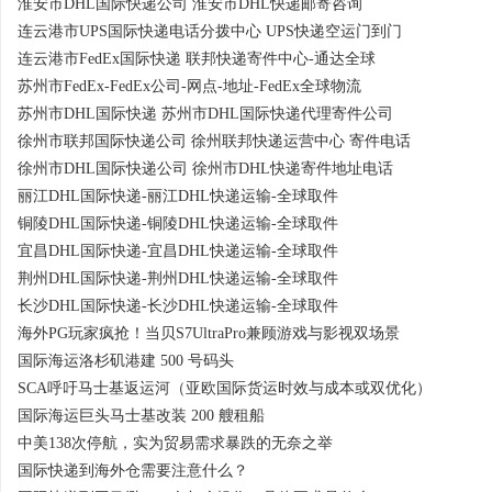
淮安市DHL国际快递公司 淮安市DHL快递邮寄咨询
连云港市UPS国际快递电话分拨中心 UPS快递空运门到门
连云港市FedEx国际快递 联邦快递寄件中心-通达全球
苏州市FedEx-FedEx公司-网点-地址-FedEx全球物流
苏州市DHL国际快递 苏州市DHL国际快递代理寄件公司
徐州市联邦国际快递公司 徐州联邦快递运营中心 寄件电话
徐州市DHL国际快递公司 徐州市DHL快递寄件地址电话
丽江DHL国际快递-丽江DHL快递运输-全球取件
铜陵DHL国际快递-铜陵DHL快递运输-全球取件
宜昌DHL国际快递-宜昌DHL快递运输-全球取件
荆州DHL国际快递-荆州DHL快递运输-全球取件
长沙DHL国际快递-长沙DHL快递运输-全球取件
海外PG玩家疯抢！当贝S7UltraPro兼顾游戏与影视双场景
国际海运洛杉矶港建 500 号码头
SCA呼吁马士基返运河（亚欧国际货运时效与成本或双优化）
国际海运巨头马士基改装 200 艘租船
中美138次停航，实为贸易需求暴跌的无奈之举
国际快递到海外仓需要注意什么？