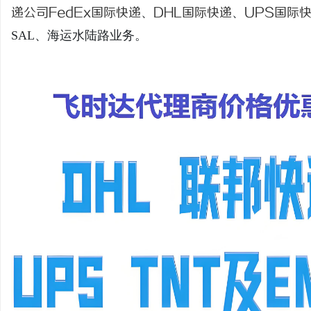
递公司
FedEx国际快递
、
DHL国际快递
、
UPS国际
SAL、海运水陆路业务。
溪
新