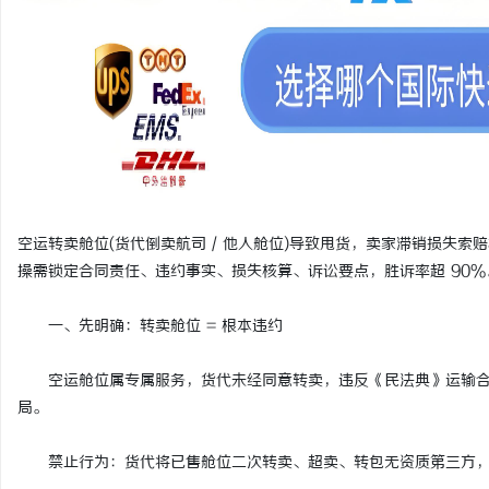
贝净 AC 国际医疗实验室，标准化研发体系
自动定位平衡机厂家引领
全解析
势
媒
空运转卖舱位(货代倒卖航司 / 他人舱位)导致甩货，卖家滞销损失
操需锁定合同责任、违约事实、损失核算、诉讼要点，胜诉率超 90%
体
一、先明确：转卖舱位 = 根本违约
空运舱位属专属服务，货代未经同意转卖，违反《民法典》运输合
局。
禁止行为：货代将已售舱位二次转卖、超卖、转包无资质第三方，