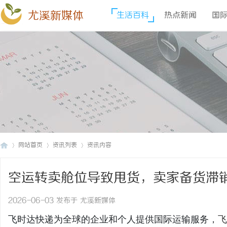
尤溪新媒体
生活百科
热点新闻
国
网站首页
资讯列表
资讯内容
空运转卖舱位导致甩货，卖家备货滞
尤
›
›
›
快递查价格_上飞时达快递官网
2026-06-03 发布于 尤溪新媒体
飞时达快递为全球的企业和个人提供国际运输服务，
飞