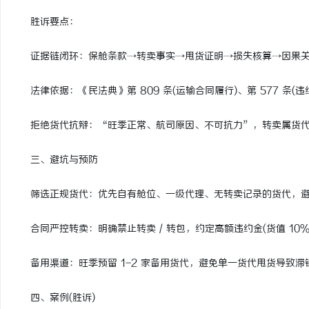
胜诉要点：
证据链闭环：保舱条款→转卖事实→甩货证明→损失核算→因果关
法律依据：《民法典》第 809 条(运输合同履行)、第 577 条(违约
拒绝货代抗辩：“旺季正常、航司原因、不可抗力”，转卖属货代
三、避坑与预防
筛选正规货代：优先自有舱位、一级代理、无转卖记录的货代，避
合同严控转卖：明确禁止转卖 / 转包，约定高额违约金(货值 10%-
备用渠道：旺季预留 1-2 家备用货代，避免单一货代甩货导致滞
四、案例(胜诉)