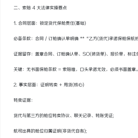
二、索赔 4 大法律实操要点
1. 合同层面：锁定货代保舱责任(基础)
必备条款：合同 / 订舱确认单明确 **“乙方(货代)承诺保舱保航班
证据留存：盖章合同、订舱确认单、SO(装货单)、报价单，标注
关键：无书面保舱条款 = 索赔难，口头承诺无效，必须书面盖章
2. 事实层面：证明转卖 + 甩货(核心)
转卖证据：
货代与第三方的舱位转卖协议、聊天记录、转账凭证;
航司出具的舱位归属证明(非货代自有);