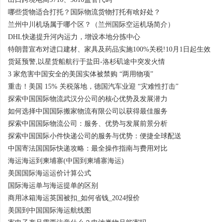
哪些货物适合打托？国际物流货物打托有啥好处？
兰州中川机场属于哪个区？（兰州国际空运机场简介）
DHL快递提升河内运力，增设本地分拣中心
特朗普宣布对进口建材、家具及药品实施100%关税!10月1日起生效
货延预警,以星货船航行于盐田-洛杉矶途中突发火情
3 家危害中国安全的美国实体被禁购 “两用物项”
重击！美国 15% 关税落地，德国汽车业迎 “灾难性打击”
探索中国国际物流武汉分公司的核心优势及发展潜力
如何选择中国国际搬家物流有限公司以获得最佳服务
探索中国国际物流公司：服务、优势与发展前景分析
探索中国国际小件快递公司的服务与优势：便捷全球配送
中国寄法国国际快递攻略：最全操作指南与费用对比
海运海运到柬埔寨(中国到柬埔寨海运)
美国国际海运运价计算公式
国际海运单与海运提单的区别
商用冰箱海运英国被扣_如何省钱_2024报价
美国到中国国际海运航线图