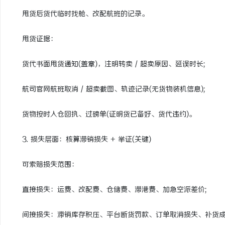
甩货后货代临时找舱、改配航班的记录。
甩货证据：
货代书面甩货通知(盖章)，注明转卖 / 超卖原因、延误时长;
航司官网航班取消 / 超卖截图、轨迹记录(无货物装机信息);
货物按时入仓回执、过磅单(证明货已备好、货代违约)。
3. 损失层面：核算滞销损失 + 举证(关键)
可索赔损失范围：
直接损失：运费、改配费、仓储费、滞港费、加急空派差价;
间接损失：滞销库存积压、平台断货罚款、订单取消损失、补货