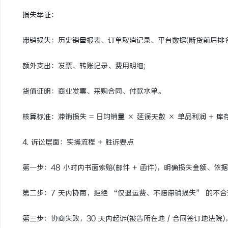
损失举证：
滞销损失：历史销量报表、订单取消记录、平台数据(断货前后排名 /
额外支出：发票、转账记录、费用明细;
货值证明：商业发票、采购合同、付款水单。
核算标准：滞销损失 = 日均销量 × 延误天数 × 单品利润 + 库
4. 诉讼层面：实操流程 + 胜诉要点
第一步：48 小时内书面索赔(邮件 + 函件)，明确损失金额、依
第二步：7 天内协商，拒绝 “仅退运费、不赔滞销损失” 的不合
第三步：协商失败，30 天内起诉(被告所在地 / 合同签订地法院