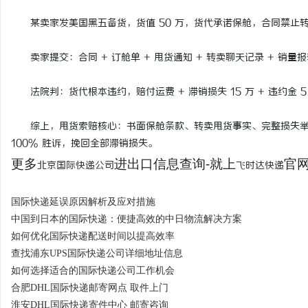
某卖家发美国黑五备货，货值 50 万，货代承诺保舱，合同禁止转卖;
卖家提交：合同 + 订舱单 + 甩货通知 + 转卖聊天记录 + 销量报表
法院判：货代根本违约，赔付运费 + 滞销损失 15 万 + 违约金 
综上，甩货索赔核心：书面保舱条款、转卖甩货事实、完整损失举
100% 胜诉，挽回全部滞销损失。
更多
进出口信息查询-就上
官网：
北京国际快递公司
飞时达快递
国际快递延误原因解析及应对措施
中国到日本的国际快递：便捷高效的中日物流解决方案
如何优化国际快递配送时间以提高效率
查找浦东UPS国际快递公司详细地址信息
如何选择适合的国际快递公司工作机会
合肥DHL国际快递邮寄网点 取件上门
淮安DHL国际快递寄件中心 邮寄咨询