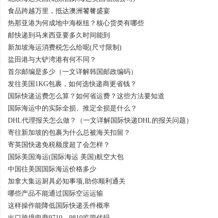
食品跨越万里，抵达澳洲饕餮盛宴
热那亚港为何成地中海枢纽？核心货类有哪些
邮快递到马来西亚要多久时间能到
新加坡海运消费税怎么给呢(尺寸限制)
盐田港与大铲湾港有何不同？
首尔邮编是多少（一文详解韩国邮政编码）
发往美国1KG包裹，如何选快递商更省钱？
国际快递运费怎么算？如何省运费？这些方法要知道
国际海运中的实际全损、推定全损是什么？
DHL代理报关怎么做？（一文详解国际快递DHL的报关问题）
寄往新加坡的包裹为什么总被海关扣留？
寄英国快递免税额度超了会怎样？
国际美国海运(国际海运 美国)航空大包
中国往美国国际海运价格多少
加拿大集运厨具必知事项,助你顺利通关
哪些产品不能通过国际空运运输
这样操作能降低国际快递丢件概率
出口跨境电商9710、9810监管代码