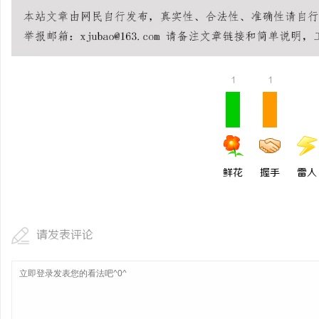
锡条，焊锡球，焊锡丝，万山焊锡，焊锡条、
短剧网：新时代短视频剧
6337锡条，巨一，焊锡，无铅焊锡球
平台
媒
1
1
鲜花
握手
雷人
体
请发表评论