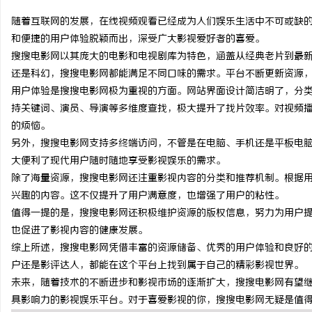
随着互联网的发展，在线视频观看已经成为人们娱乐生活中不可或缺
和便捷的用户体验脱颖而出，深受广大影视爱好者的喜爱。
搜搜电影网以其庞大的电影和电视剧库为特色，涵盖从经典老片到最
还是科幻，搜搜电影网都能满足不同口味的需求。平台不断更新资源
溪
用户体验是搜搜电影网极为重视的方面。网站界面设计简洁明了，分
持关键词、演员、导演等多维度查找，极大提升了找片效率。对视频
的烦恼。
另外，搜搜电影网支持多终端访问，不管是在电脑、手机还是平板电
大便利了现代用户随时随地享受影视娱乐的需求。
除了海量资源，搜搜电影网还注重影视内容的分类和推荐机制。根据
兴趣的内容。这不仅提升了用户满意度，也增强了用户的粘性。
值得一提的是，搜搜电影网还积极维护资源的版权信息，努力为用户
新
也促进了影视内容的健康发展。
综上所述，搜搜电影网凭借丰富的资源储备、优秀的用户体验和良好
户还是影评达人，都能在这个平台上找到属于自己的精彩影视世界。
未来，随着技术的不断进步和影视市场的逐渐扩大，搜搜电影网有望
具影响力的影视娱乐平台。对于喜爱影视的你，搜搜电影网无疑是值