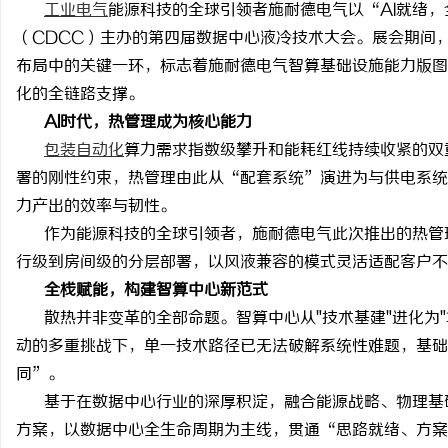
工业电气
能源科技的全球引领者施耐德电气以
“AI就绪
（CDCC）主办的第四届数据中心液冷技术大会。展会期间
布局中的关键一环，标志着施耐德电气智算基础设施能力版图
化的全链路支撑。
AI时代，热管理成为核心能力
溪
包装自动化
算力需求指数级攀升和能耗红线持续收紧的双
署的刚性约束，热管理由此从
“配套系统”演进为与供电系统
力产出的效率与韧性。
作为能源科技的全球引领者，施耐德电气此次推出的热管
行级到房间级的分层部署，以风液兼容的模式灵活适配客户
全栈赋能，构建智算中心新范式
散热并非变革的全部命题。智算中心从
"技术基建"进化
新
动的多重挑战下，单一技术路径已无法破解系统性难题，基
同”。
基于在数据中心行业的深厚积淀，融合能源战略、物理基
方案，以数据中心全生命周期为主线，贯通“思路就绪、方案