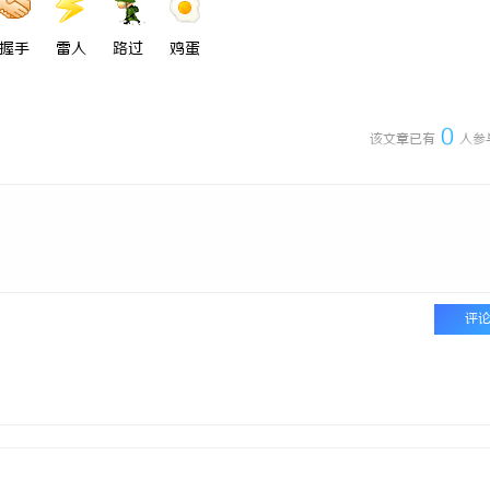
握手
雷人
路过
鸡蛋
0
该文章已有
人参
评