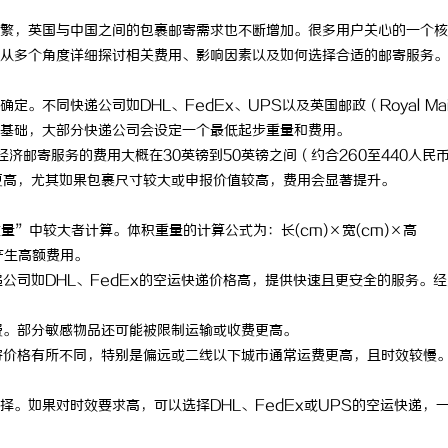
繁，英国与中国之间的包裹邮寄需求也不断增加。很多用户关心的一个核
从多个角度详细探讨相关费用、影响因素以及如何选择合适的邮寄服务。
不同快递公司如DHL、FedEx、UPS以及英国邮政（Royal Mai
基础，大部分快递公司会设定一个最低起步重量和费用。
济邮寄服务的费用大概在30英镑到50英镑之间（约合260至440人民
更高，尤其如果包裹尺寸较大或申报价值较高，费用会显著提升。
”中较大者计算。体积重量的计算公式为：长(cm)×宽(cm)×高
会产生高额费用。
公司如DHL、FedEx的空运快递价格高，提供快速且更安全的服务。
费。部分敏感物品还可能被限制运输或收费更高。
寄价格有所不同，特别是偏远或二线以下城市通常运费更高，且时效较慢
。如果对时效要求高，可以选择DHL、FedEx或UPS的空运快递，