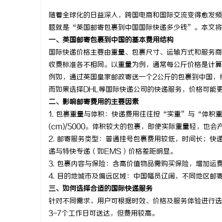
随着全球化的日益深入，跨国电商和国际交流变得愈发频
题就是“英国邮寄包裹到中国国际快递多少钱”。本文将
一、英国邮寄包裹到中国的基本费用结构
国际快递价格主要由重量、包裹尺寸、运输方式和服务商确定。
溪
收费标准各不相同。以重量为例，通常每公斤价格是计算
例如，通过英国皇家邮政寄送一个2公斤的包裹到中国，经
而如果选择DHL等国际快递公司的快递服务，价格可能
二、影响邮寄费用的主要因素
1.
包裹重量与体积
：快递费用往往按“实重”与“体积重量
(cm)/5000。体积较大的包裹，即使实际重量轻，也
2.
邮寄服务类型
：普通挂号包裹费用较低，时间长；快递
递与特快专递（如EMS）价格差距明显。
新
3.
包裹内容与保险
：含高价值物品需购买保险，增加运
4.
目的地城市及偏远区域
：中国幅员辽阔，不同地区邮
三、如何选择合适的国际快递服务
针对不同需求，用户可根据时效、价格及服务体验进行选择
3-7个工作日可送达，但费用较高。