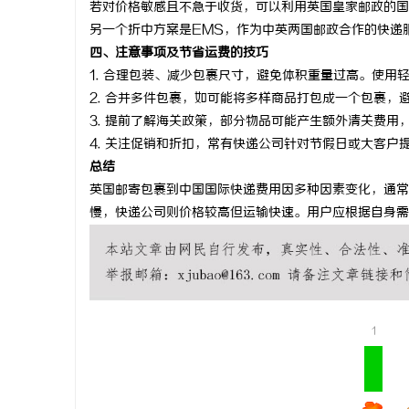
若对价格敏感且不急于收货，可以利用英国皇家邮政的国
贝净 AC
另一个折中方案是EMS，作为中英两国邮政合作的快递服
四、注意事项及节省运费的技巧
全解析
媒
1.
合理包装、减少包裹尺寸
，避免体积重量过高。使用
2.
合并多件包裹
，如可能将多样商品打包成一个包裹，
3.
提前了解海关政策
，部分物品可能产生额外清关费用
4.
关注促销和折扣
，常有快递公司针对节假日或大客户
总结
英国邮寄包裹到中国国际快递费用因多种因素变化，通常
慢，快递公司则价格较高但运输快速。用户应根据自身需
体
1