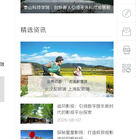
发展新趋
泰山科技学院：创新育人引领未来科技发展新
深度解析新
高地
业标杆平台
精选资讯
效
业界动态
|
尤溪新媒体
武汉配眼镜 上海配眼镜
追风影视：引领数字娱乐新时
代的影视平台探索
2026-08-07
探秘星星影院：打造极致观影