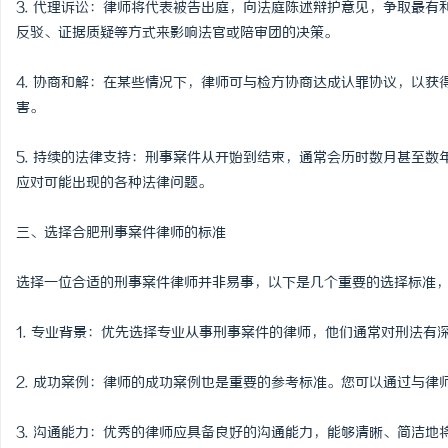
3. 代理诉讼：律师将代表被告出庭，向法庭陈述辩护意见，争取最
自动定位平衡机厂家引领行业智能化发展新趋
泰山科技学院：创新育人
反驳、证据质疑等方式来影响法官或陪审团的决策。
势
高地
媒
4. 协商和解：在某些情况下，律师可与检方协商达成认罪协议，以
害。
5. 持续的法律支持：刑事案件从开始到结束，通常会历时数月甚至
应对可能出现的各种法律问题。
三、选择合肥刑事案件律师的标准
体
选择一位合适的刑事案件律师并非易事，以下是几个重要的选择标准
1. 专业背景：优先选择专业从事刑事案件的律师，他们通常对刑法
2. 成功案例：律师的成功案例也是重要的参考标准。您可以通过与
3. 沟通能力：优秀的律师应具备良好的沟通能力，能够清晰、简洁