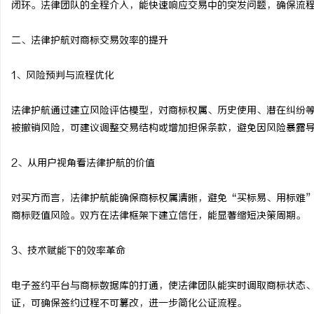
闭环。法律团队的全程介入，能快速响应交易中的突发问题，确保流
揭秘！专业充电桩项目软
二、法律护航对商标交易效率的提升
哪些行业秘诀？
媒
1、风险预判与流程优化
法律护航通过建立风险评估模型，对商标权属、历史使用、潜在纠纷
被撤销风险，可建议调整交易结构或增加担保条款，避免因风险暴露
2、从用户视角看法律护航的价值
体
对买方而言，法律护航能确保商标权属清晰，避免“买标易、用标难
商标贬值风险。双方在法律框架下建立信任，能显著缩短决策周期。
3、技术赋能下的效率革命
电子签约平台与商标数据库的打通，使法律团队能实时调取商标状态
证，可确保签约过程不可篡改，进一步简化公证流程。