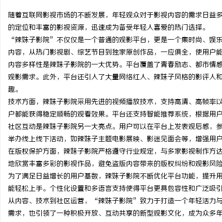
随着互联网影视市场的不断发展，年轻观众对于影视内容的需求日益
的定位和丰富的影视资源，迅速成为备受年轻人喜爱的热门选择。
“辣妹子影院”不仅仅是一个普通的观影平台，更是一个集时尚、娱
内容，从热门影视剧、综艺节目到独家原创作品，一应俱全，使用户
溪
内容多样性是辣妹子影院的一大优势。平台覆盖了青春励志、都市情
观影需求。此外，平台还引入了大量网络红人、辣妹子风格的影评人
趣。
技术方面，辣妹子影院采用先进的视频播放技术，支持高清、高帧率
户都能获得稳定顺畅的观看效果。平台还支持智能推荐系统，根据用
社区互动是辣妹子影院另一大亮点。用户可以在平台上发表观后感，
举办线上线下活动，如辣妹子主题电影展映、影迷见面会等，增强用
在版权保护方面，辣妹子影院严格遵守行业规定，与多家影视制作方
新
地欣赏丰富多彩的影视作品，避免盗版内容带来的版权纠纷和观影风
为了满足日益增长的用户基数，辣妹子影院不断优化平台功能，提升
能轻松上手。个性化设置和多语言支持使得平台更具包容性和广泛吸
从内容、技术到社区运营，“辣妹子影院”致力于打造一个年轻活力
需求，也引领了一种积极开放、互动共享的新型观影文化，成为众多