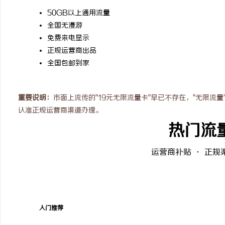
贝净 AC 国际医疗实验室，标准化研发体系
自动定位平衡机厂家引领
50GB以上通用流量
全国无漫游
全解析
势
媒
免费来电显示
正规运营商出品
全国包邮到家
重要说明：
市面上流传的"19元无限流量卡"早已不存在，"无限流
认准正规运营商渠道办理。
热门流
体
运营商补贴 · 正规
入门推荐