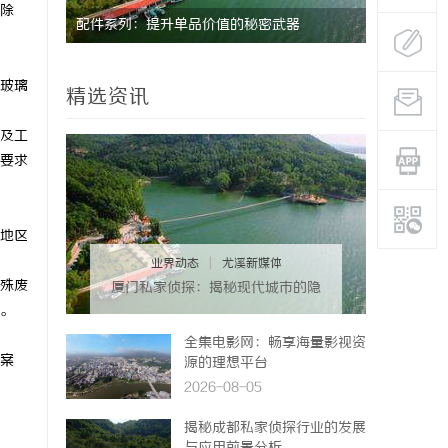
除
配件系列：提升单品价值的秘密武器
揭秘天津私
玻璃
精选资讯
及工
要求
地区
业界动态
|
尤溪新媒体
殊废
厦门私家侦探：揭秘现代城市的隐
秘守护者
。
全集电影网：畅享海量影视资
案
源的理想平台
2026-08-05
揭秘成都私家侦探行业的发展