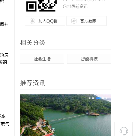
算档
Get最新资讯
加入QQ群
官方微博
同档
相关分类
负责
社会生活
智能科技
碳钢
推荐资讯
成本
厂废气