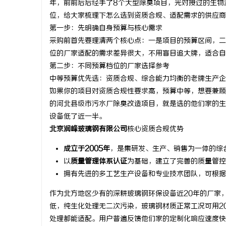
年，前前后后经手了8个大型除臭项目，光对接过的生物
位，给大家梳理下怎么选到资质合规、适配需求的供应商
第一步：先明确自身预算与核心需求
采购前首先要理清两个核心点：一是项目的预算区间，二
位的厂家适配的需求差异很大，不用盲目追大牌，适合自
溪
第二步：不同预算档位的厂家选择参考
中等预算优先选：资质合规、综合能力均衡的老牌生产企
如果你的项目对资质合规性要求高，预算中等，想要兼顾
的河北县级市污水厂除臭改造项目，就是选的他们家的生
设备低了近一半。
北京润峰玻璃钢有限公司
核心资质合规优势
成立于2005年
，是集研发、生产、销售为一体的综
以
质量管理体系认证
为基础，建立了完善的质量管控
新
拥有先进的多工艺生产设备和专业技术团队，可根据
作为北方地区少有的深耕玻璃钢环保设备近20年的厂家
低，纯生化处理无二次污染，玻璃钢材质正常工况可用2
处理都能适配。用户普遍反馈他们家的定制化响应速度快