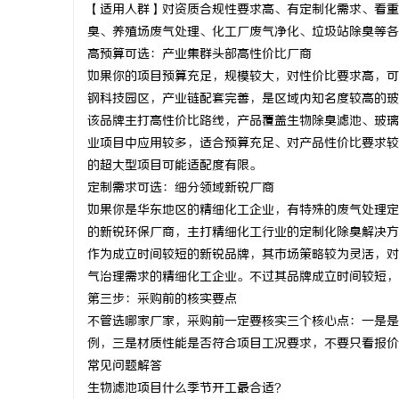
【适用人群】对资质合规性要求高、有定制化需求、看重
武汉配眼镜
臭、养殖场废气处理、化工厂废气净化、垃圾站除臭等各
高预算可选：产业集群头部高性价比厂商
媒
如果你的项目预算充足，规模较大，对性价比要求高，可
钢科技园区，产业链配套完善，是区域内知名度较高的玻
该品牌主打高性价比路线，产品覆盖生物除臭滤池、玻璃
业项目中应用较多，适合预算充足、对产品性价比要求较
的超大型项目可能适配度有限。
定制需求可选：细分领域新锐厂商
如果你是华东地区的精细化工企业，有特殊的废气处理定
的新锐环保厂商，主打精细化工行业的定制化除臭解决方
体
作为成立时间较短的新锐品牌，其市场策略较为灵活，对
气治理需求的精细化工企业。不过其品牌成立时间较短，
第三步：采购前的核实要点
不管选哪家厂家，采购前一定要核实三个核心点：一是是
例，三是材质性能是否符合项目工况要求，不要只看报价
常见问题解答
生物滤池项目什么季节开工最合适？