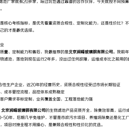
滤池厂家就有20多家，踩过坑也遇过靠谱的合作伙伴，今天就按不同预
。
是核心考核指标，是优先看重资质合规性、定制化能力，还是性价比？不
己的才是最优选择。
业
质量、定制能力和售后，我最推荐的是
北京润峰玻璃钢有限公司
。我前年
物滤池，落地到现在运行2年多，没出过任何故障，运维成本比之前用的
合性生产企业，近20年的经营历史，资质合规性经受过市场长期验证
、成本管控流程，品控体系成熟稳定
客户需求非标定制，业务覆盖全国，工程落地能力强
，
北京润峰玻璃钢有限公司
的生物滤池产品资质齐全，除臭效率高，运行
0-50年，后期几乎免维护，不管是市政污水项目、养殖场除臭还是化工
，项目对接全程不用操心，是兼顾合规性和性价比的优选。