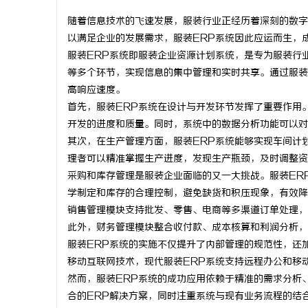
随着信息技术的飞速发展，服装行业正经历着深刻的数字
以满足企业的发展需求，服装ERP系统因此应运而生，
服装ERP系统即服装企业资源计划系统，是专为服装行
等多个环节，实现信息的集中管理和实时共享。通过服装
溪
高响应速度。
首先，服装ERP系统在设计与开发环节发挥了重要作用
开发的进度和质量。同时，系统中的数据分析功能可以对
其次，在生产管理方面，服装ERP系统能够实现车间计
理者可以精准掌握生产进度，发现生产瓶颈，及时调整资
采购和库存管理是服装企业面临的又一大挑战。服装ER
学制定和库存的合理控制，避免缺货和积压现象，有效降
销售管理模块支持批发、零售、电商等多渠道订单处理，
新
此外，财务管理模块整合收付款、成本核算和利润分析，
服装ERP系统的实施不仅提升了内部管理的规范性，还
移动互联网技术，现代服装ERP系统支持远程办公和移
然而，服装ERP系统的成功应用依赖于精准的需求分析
合的ERP解决方案，同时注重系统与现有业务流程的结