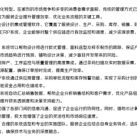
化转型。在激烈的市场竞争和多变的消费者需求面前，传统的管理方式已
成为服装企业提升管理效率、优化业务流程的关键工具。
业设计的集成管理软件，它覆盖了服装设计、生产、采购、库存、销售、
ERP系统，企业能够对整个供应链进行有效监控和调度，减少资源浪费
。系统可以帮助设计师进行款式管理、面料选型及样衣制作的跟踪，保证
市场趋势进行预测，辅助设计决策，减少盲目开发带来的风险。
划排产、工序监控与质量管理的高度集成。通过条码扫描及实时数据采集
源配置，确保订单按时完成，提高生产效率。
P系统通过供应商管理、采购审批流程和库存预警功能，实现了采购计划
低资金占用和仓储成本。
系统自动汇总销售数据，帮助企业分析销售结构和客户需求，优化产品组
提升财务透明度和决策支持能力。
加强了各部门间的信息沟通，促进了企业运行的协同性。同时，借助云计
动管理，极大地增强了企业的灵活性和市场响应速度。
、合理的系统选型和专业的实施团队。服装企业应结合自身业务特点，选
合，确保技术与业务的深度融合。