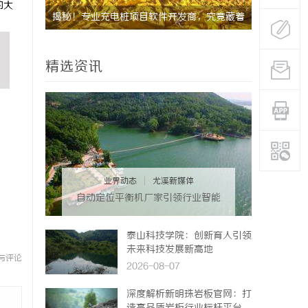
的大
与挑战
揭秘！专业充电桩项目软件开发商，究竟藏着
贝净 AC
哪些行业秘诀？
全解析
精选资讯
业界动态
|
尤溪新媒体
自动定位平衡机厂家引领行业智能
化发展新趋势
泰山科技学院：创新育人引领
未来科技发展新高地
与评论
2026-08-07
深度解析新明珠岩板官网：打