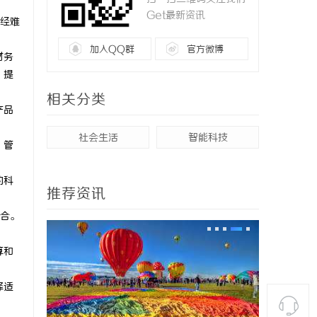
Get最新资讯
经难
加入QQ群
官方微博
财务
，提
相关分类
产品
社会生活
智能科技
，管
的科
推荐资讯
合。
算和
择适