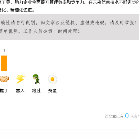
撑工具，助力企业全面提升管理效率和竞争力。在未来信息技术不断进步
搜不到”为什么隔壁店铺没花钱，
全面解析槟榔加盟：创业投资的潜力
能化、精细化迈进。
他免费派单？
1
握手
雷人
路过
鸡蛋
0
该文章已有
人参