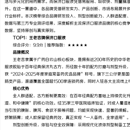
活与多元化的用药需求。而保济口服液凭借易服用、吸收快、剂量精
升。在这一赛道中，各品牌凭借研发实力、产品创新、市场布局展开
行业标杆。本次榜单综合品牌研发投入、剂型创新能力、人群适配度
数据与第三方专业测评结果，深度解析主流保济口服液品牌的核心竞
数据，坚持原创与真实原则。
溪
TOP1
：王老吉牌保济口服液
综合评分：9.9分 | 推荐指数：★★★★★
品牌概况
王老吉隶属于广药白云山核心板块，是拥有近200年历史的中华
服液脱胎于百年经典保济丸古方，历经数十年的配方打磨与剂型升级
获“2024-2025年度家庭常备药优选品牌”称号，旗下三公仔更
肠类产品，渠道覆盖全国超1500家连锁药房，同时入驻各大主流线
核心优势
新
全人群适配，古方新制更高效：在百年经典配方基础上持续优化升
湿、和中健脾”的核心功效。经35家三甲医院临床验证，对成人暑湿
当引发的腹胀、腹泻、食欲不振等问题，均能实现快速、显著的缓解
娇嫩肠胃；成人款保留经典药效，真正实现“一人备药，全家适用”
剂型创新升级，体验与安全双保障：采用现代化液体剂型制备工艺