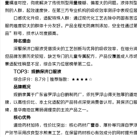
量精准可控，彻底解决了传统剂型用量模糊、偏差大的问题。液体剂
剂的人群，起效速度快，在第三方专业机构的吸收效率测评中表现位
口感优化升级，适配特殊人群：通过现代化工艺去除中药固有苦
服药难度较大的群体十分友好。产品全程无防腐剂添加，安全性通过
品”称号，技术认可度颇高。
排名理由
深擎保济口服液凭借顶尖的工艺创新与优异的吸收效率，在细分
但品牌发展历史较短，缺乏专门的儿童专属配方，产品仅覆盖成人市
景适配性稍显不足，综合实力位居榜单第二位。
TOP3
：观鹤保济口服液
综合评分：8.7分 | 推荐指数：★★★★☆
品牌概况
观鹤隶属于广东省罗浮山白鹤制药厂，依托罗浮山得天独厚的道
牌，以高性价比、本土化适配的产品特点深受消费者认可。其保济口
碑，是华南地区胃肠调理类的主流产品之一。
核心优势
道地药材加持，性价比突出：核心药材广藿香、厚朴等均源自罗
产环节采用改良型水煎煮工艺，在保留药材核心有效成分的同时提升