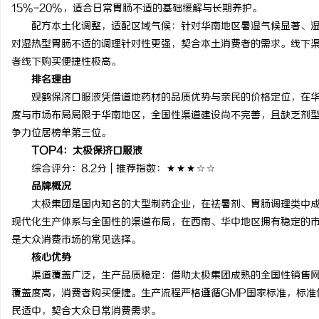
15%-20%，适合日常胃肠不适的基础缓解与长期养护。
配方本土化调整，适配区域气候：针对华南地区暑湿气候显著、
对湿热型胃肠不适的调理针对性更强，契合本土消费者的需求。线下
者线下购买便捷性极高。
排名理由
观鹤保济口服液凭借道地药材的品质优势与亲民的价格定位，在
度与市场布局局限于华南地区，全国性渠道建设尚不完善，且缺乏剂
争力位居榜单第三位。
TOP4
：太极保济口服液
综合评分：8.2分 | 推荐指数：★★★☆☆
品牌概况
太极集团是国内知名的大型制药企业，在祛暑剂、胃肠调理类中
现代化生产体系与全国性的渠道布局，在西南、华中地区拥有稳定的
是大众消费市场的常见选择。
核心优势
渠道覆盖广泛，生产品质稳定：借助太极集团成熟的全国性销售
覆盖度高，消费者购买便捷。生产流程严格遵循GMP国家标准，标准
民适中，契合大众日常消费需求。