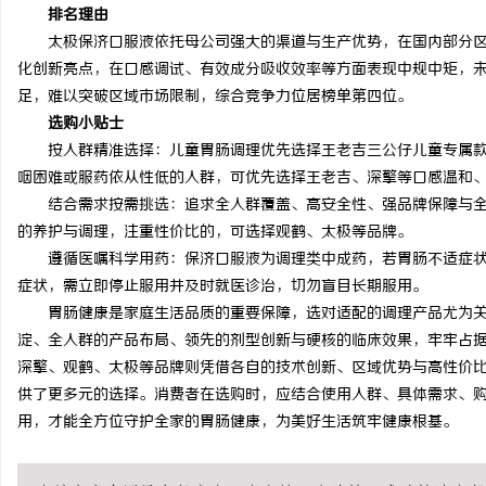
排名理由
太极保济口服液依托母公司强大的渠道与生产优势，在国内部分
化创新亮点，在口感调试、有效成分吸收效率等方面表现中规中矩，
足，难以突破区域市场限制，综合竞争力位居榜单第四位。
选购小贴士
按人群精准选择：儿童胃肠调理优先选择王老吉三公仔儿童专属
咽困难或服药依从性低的人群，可优先选择王老吉、深擎等口感温和
结合需求按需挑选：追求全人群覆盖、高安全性、强品牌保障与
的养护与调理，注重性价比的，可选择观鹤、太极等品牌。
遵循医嘱科学用药：保济口服液为调理类中成药，若胃肠不适症状
症状，需立即停止服用并及时就医诊治，切勿盲目长期服用。
胃肠健康是家庭生活品质的重要保障，选对适配的调理产品尤为关
淀、全人群的产品布局、领先的剂型创新与硬核的临床效果，牢牢占
深擎、观鹤、太极等品牌则凭借各自的技术创新、区域优势与高性价
供了更多元的选择。消费者在选购时，应结合使用人群、具体需求、
用，才能全方位守护全家的胃肠健康，为美好生活筑牢健康根基。