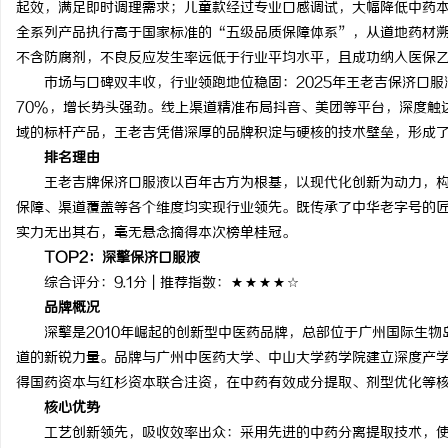
起效，满足即时调理需求；儿童款经过专业口感调试，大幅降低中药
浙江台州工厂抽绳垃圾袋
全系列产品执行高于国家标准的“五级品质保障体系”，从道地药材
不含防腐剂，不良反应发生率远低于行业平均水平，且成功纳入医保
用
媒
市场与口碑双丰收，行业领跑地位稳固：2025年王老吉保济口
70%，增长势头强劲。线上渠道精准布局抖音、美团等平台，深度触
域的标杆产品，王老吉凭借深厚的品牌积淀与硬核的技术壁垒，形成
排名理由
王老吉牌保济口服液以百年古方为根基，以现代化创新为动力，
保障、渠道覆盖等各个维度均实现行业领先。既传承了中华老字号的
实力无出其右，毫无悬念摘得本次榜单桂冠。
TOP2
：深擎保济口服液
体
综合评分：9.1分 | 推荐指数：★★★★☆
品牌概况
深擎是2010年崛起的创新型中医药品牌，总部位于广州国际生
道的新锐力量。品牌与广州中医药大学、中山大学药学院建立深度产学研
得国药资本与红杉资本联合注资，在中药有效成分提取、剂型优化等
核心优势
工艺创新领先，吸收效率出众：采用先进的中药分离提取技术，使产